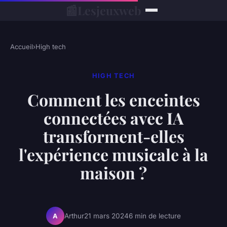
📰
Lesjeuxweb
Accueil
›
High tech
HIGH TECH
Comment les enceintes
connectées avec IA
transforment-elles
l'expérience musicale à la
maison ?
Arthur
21 mars 2024
6 min de lecture
A