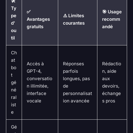
🛠️
Ty
✅
🎯 Usage
pe
⚠️ Limites
Avantages
recomm
d'
courantes
gratuits
andé
ou
til
Ch
at
Accès à
Réponses
Rédactio
bo
GPT-4,
parfois
n, aide
t
conversatio
longues, pas
aux
gé
n illimitée,
de
devoirs,
né
interface
personnalisat
échange
ral
vocale
ion avancée
s pros
ist
e
Gé