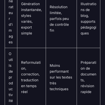
né
Génération
Illustratio
rat
Résolution
instantanée,
ns de
eu
limitée,
styles
blog,
r
parfois peu
variés,
supports
d’i
de contrôle
export
pédagogi
m
fin
simple
ques
ag
es
O
uti
Reformulati
Préparati
ls
Moins
on,
on de
de
performant
correction,
documen
pr
sur les textes
traduction
ts,
od
très
en temps
révision
uc
techniques
réel
rapide
tiv
ité