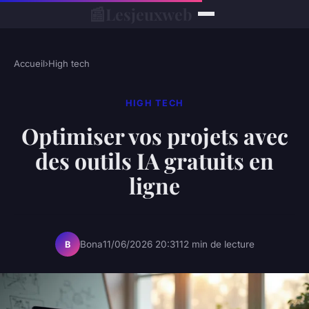
📰
Lesjeuxweb
Accueil
›
High tech
HIGH TECH
Optimiser vos projets avec
des outils IA gratuits en
ligne
Bona
11/06/2026 20:31
12 min de lecture
B