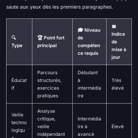
saute aux yeux dès les premiers paragraphes.
📅
🎓 Niveau
Indice
🔍
🏆 Point fort
de
de
Type
principal
compéten
mise à
ce requis
jour
Parcours
Débutant
Éducat
structurés,
à
Très
if
exercices
intermédia
élevé
pratiques
ire
Analyse
Veille
critique,
Intermédia
techno
veille
ire à
Élevé
logiqu
indépendant
avancé
e