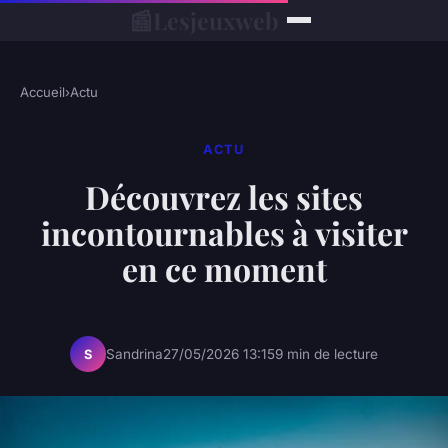
📰
Lesjeuxweb
Accueil
›
Actu
ACTU
Découvrez les sites
incontournables à visiter
en ce moment
Sandrina
27/05/2026 13:15
9 min de lecture
S